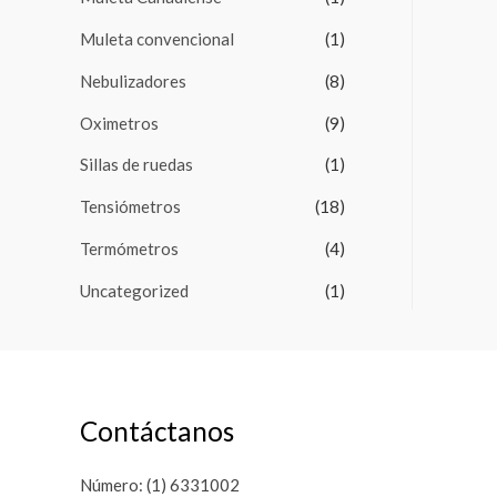
Muleta convencional
(1)
Nebulizadores
(8)
Oximetros
(9)
Sillas de ruedas
(1)
Tensiómetros
(18)
Termómetros
(4)
Uncategorized
(1)
Contáctanos
Número: (1) 6331002