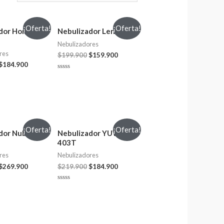
¡Oferta!
¡Oferta!
dor HomeLife
Nebulizador Lenz
Nebulizadores
res
$
199.900
$
159.900
$
184.900
Valorado
en
0
de
5
¡Oferta!
¡Oferta!
dor Nube
Nebulizador YUWELL
403T
res
Nebulizadores
$
269.900
$
219.900
$
184.900
Valorado
en
0
de
5