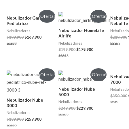
¡Oferta!
¡Oferta!
Nebulizador Gmd
Nebuliza
Pediatrico
Nebulife
Nebulizador HomeLife
Nebulizadores
Nebulizado
Airlife
$
199.900
$
169.900
$
219.900
Nebulizadores
Valorado
Valorado
$
199.900
$
179.900
en
en
4.67
4.00
de 5
de 5
Valorado
en
4.50
de 5
¡Oferta!
¡Oferta!
Nebuliza
7000
Nebulizador Nube
Nebulizado
5000
$
350.000
Nebulizador Nube
Nebulizadores
3000
Valorado
$
249.900
$
229.900
en
Nebulizadores
0
de
$
189.900
$
159.900
Valorado en
5
5.00
de 5