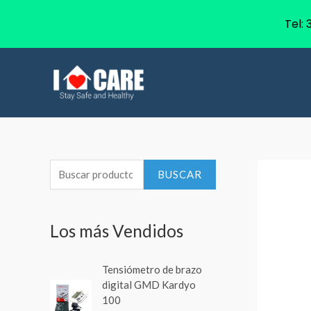
Tel:
B
BUSCAR
u
s
Los más Vendidos
c
a
Tensiómetro de brazo
r
digital GMD Kardyo
p
100