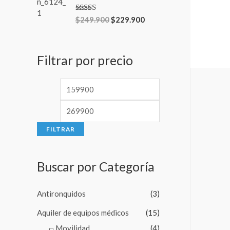
Valorado en
$
249.900
$
229.900
5.00
de 5
Filtrar por precio
FILTRAR
Buscar por Categoría
Antironquidos
(3)
Aquiler de equipos médicos
(15)
Movilidad
(4)