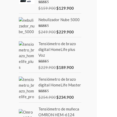
o
Valorado en
$
159.900
$
129.900
r
5.00
de 5
:
Nebulizador Nube 5000
Valorado en
$
249.900
$
229.900
5.00
de 5
Tensiómetro de brazo
digital HomeLife plus
Voz
Valorado en
$
229.900
$
189.900
5.00
de 5
Tensiómetro de brazo
digital HomeLife Master
Valorado en
$
254.900
$
234.900
5.00
de 5
Tensiómetro de muñeca
OMRON HEM-6124