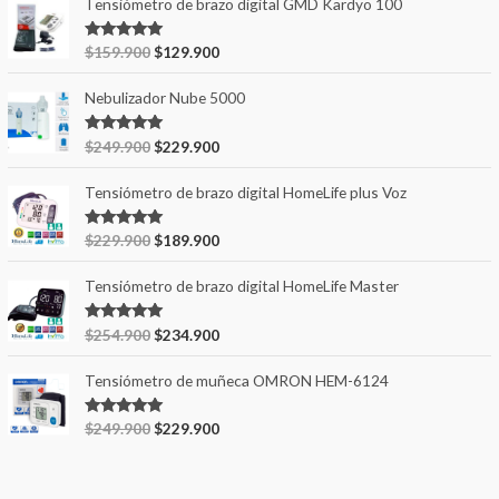
Tensiómetro de brazo digital GMD Kardyo 100
r
p
Valorado en
$
159.900
$
129.900
5.00
de 5
o
r
Nebulizador Nube 5000
:
Valorado en
$
249.900
$
229.900
5.00
de 5
Tensiómetro de brazo digital HomeLife plus Voz
Valorado en
$
229.900
$
189.900
5.00
de 5
Tensiómetro de brazo digital HomeLife Master
Valorado en
$
254.900
$
234.900
5.00
de 5
Tensiómetro de muñeca OMRON HEM-6124
Valorado en
$
249.900
$
229.900
5.00
de 5