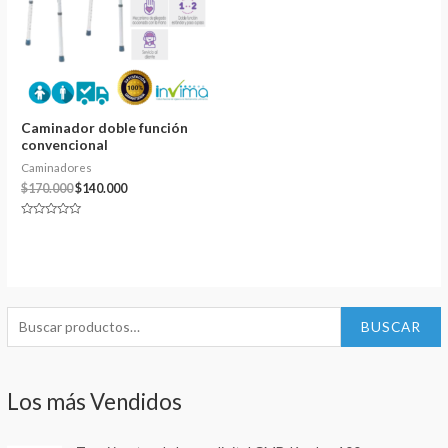
Caminador doble función
convencional
Caminadores
$
170.000
$
140.000
Valorado
en
0
de
5
B
BUSCAR
u
s
Los más Vendidos
c
a