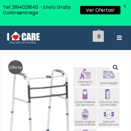
X
Tel: 3194021640 - Envío Gratis
Ver Ofertas!
Contraentrega
0
MAI
MEN
¡Oferta!