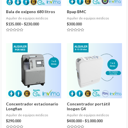
Bala de oxígeno 680 litros
Bpap BMC
Aquiler de equipos médicos
Aquiler de equipos médicos
$
135.000
–
$
230.000
$
300.000
Valorado
Valorado
en
en
0
0
de
de
5
5
Concentrador estacionario
Concentrador portátil
Longfian
Inogen G4
Aquiler de equipos médicos
Aquiler de equipos médicos
$
290.000
$
400.000
–
$
1.000.000