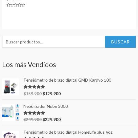
Valorado
en
0
de
5
B
BUSCAR
u
s
Los más Vendidos
c
a
Tensiómetro de brazo digital GMD Kardyo 100
r
p
Valorado en
$
159.900
$
129.900
5.00
de 5
o
r
Nebulizador Nube 5000
:
Valorado en
$
249.900
$
229.900
5.00
de 5
Tensiómetro de brazo digital HomeLife plus Voz