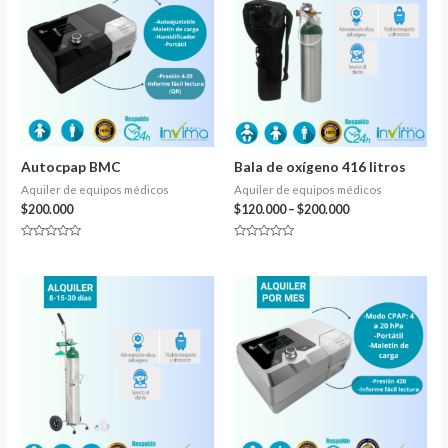
Autocpap BMC
Bala de oxígeno 416 litros
Aquiler de equipos médicos
Aquiler de equipos médicos
$
200.000
$
120.000
–
$
200.000
Valorado
Valorado
en
en
0
0
de
de
5
5