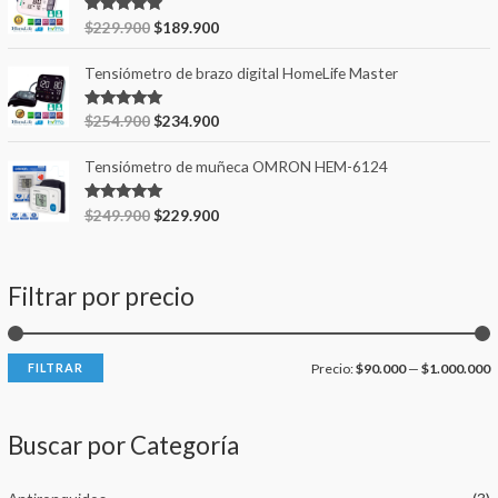
Valorado en
$
229.900
$
189.900
5.00
de 5
Tensiómetro de brazo digital HomeLife Master
Valorado en
$
254.900
$
234.900
5.00
de 5
Tensiómetro de muñeca OMRON HEM-6124
Valorado en
$
249.900
$
229.900
5.00
de 5
Filtrar por precio
FILTRAR
Precio:
$90.000
—
$1.000.000
Buscar por Categoría