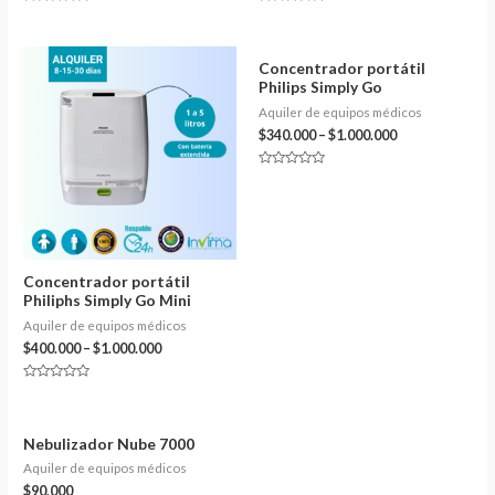
Valorado
Valorado
en
en
0
0
de
de
5
5
Concentrador portátil
Philips Simply Go
Aquiler de equipos médicos
$
340.000
–
$
1.000.000
Valorado
en
0
de
5
Concentrador portátil
Philiphs Simply Go Mini
Aquiler de equipos médicos
$
400.000
–
$
1.000.000
Valorado
en
0
de
5
Nebulizador Nube 7000
Aquiler de equipos médicos
$
90.000