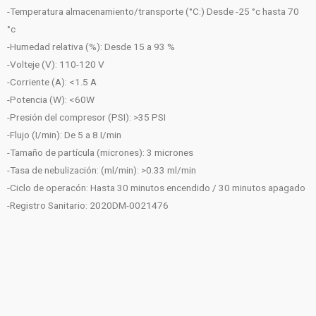
-Temperatura almacenamiento/transporte (°C:) Desde -25 °c hasta 70
°c
-Humedad relativa (%): Desde 15 a 93 %
-Volteje (V): 110-120 V
-Corriente (A): <1.5 A
-Potencia (W): <60W
-Presión del compresor (PSI): >35 PSI
-Flujo (I/min): De 5 a 8 I/min
-Tamaño de partícula (micrones): 3 micrones
-Tasa de nebulización: (ml/min): >0.33 ml/min
-Ciclo de operacón: Hasta 30 minutos encendido / 30 minutos apagado
-Registro Sanitario: 2020DM-0021476