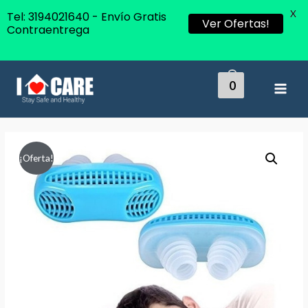
X
Tel: 3194021640 - Envío Gratis
Ver Ofertas!
Contraentrega
0
MAI
MEN
¡Oferta!