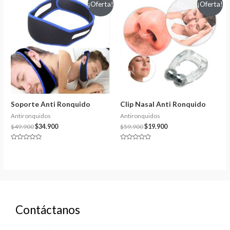
¡Oferta!
¡Oferta!
Soporte Anti Ronquido
Clip Nasal Anti Ronquido
Antironquidos
Antironquidos
$
49.900
$
34.900
$
59.900
$
19.900
Valorado
Valorado
en
en
0
0
de
de
5
5
Contáctanos