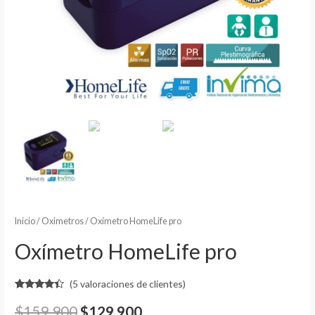
Inicio
/
Oximetros
/ Oxímetro HomeLife pro
Oxímetro HomeLife pro
(
5
valoraciones de clientes)
Valorado
5
4.20
$
159.900
$
129.900