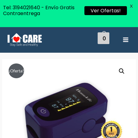
X
Tel: 3194021640 - Envío Gratis
Ver Ofertas!
Contraentrega
0
MAI
MEN
¡Oferta!