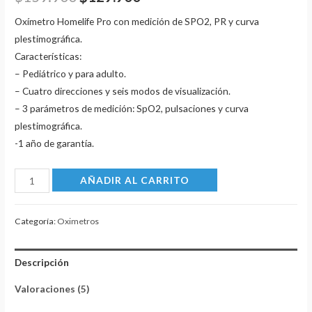
sobre 5
basado
en
Oxímetro Homelife Pro con medición de SPO2, PR y curva
puntuaciones
de
plestimográfica.
clientes
Características:
– Pediátrico y para adulto.
– Cuatro direcciones y seis modos de visualización.
– 3 parámetros de medición: SpO2, pulsaciones y curva
plestimográfica.
-1 año de garantía.
Oxímetro
AÑADIR AL CARRITO
HomeLife
pro
Categoría:
Oximetros
cantidad
Descripción
Valoraciones (5)