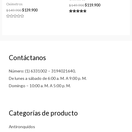
Oximetros
$
149.900
$
119.900
$
149.900
$
139.900
Valorado
en
Valorado
4.50
en
de 5
0
de
5
Contáctanos
Número: (1) 6331002 – 3194021640,
De lunes a sábado de 6:00 a. M. A 9:00 p. M.
Domingo – 10:00 a. M. A 5:00 p. M.
Categorías de producto
Antironquidos