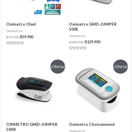
Oxímetro Oled
Oxímetro GMD-JUMPER
500E
Oximetros
Oximetros
$
79.900
$
59.900
$
149.900
$
129.900
Valorado
en
Valorado
0
en
de
0
5
de
¡Oferta!
¡Oferta!
5
OXIMETRO GMD-JUMPER
Oxímetro Choicemmed
500X
Oximetros