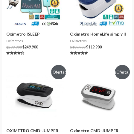
Oxímetro ISLEEP
Oxímetro HomeLife simply II
Oximetros
Oximetros
$
299.900
$
249.900
$
139.900
$
119.900
Valorado
Valorado en
en
4.75
4.25
de 5
de 5
¡Oferta!
¡Oferta!
OXIMETRO GMD-JUMPER
Oxímetro GMD-JUMPER