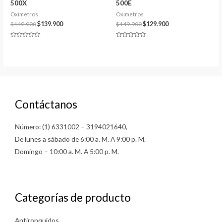
500X
500E
Oximetros
Oximetros
$
149.900
$
139.900
$
149.900
$
129.900
Valorado
Valorado
en
en
0
0
de
de
5
5
Contáctanos
Número: (1) 6331002 – 3194021640,
De lunes a sábado de 6:00 a. M. A 9:00 p. M.
Domingo – 10:00 a. M. A 5:00 p. M.
Categorías de producto
Antironquidos