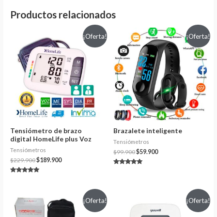
Productos relacionados
¡Oferta!
¡Oferta!
Tensiómetro de brazo
Brazalete inteligente
digital HomeLife plus Voz
Tensiómetros
Tensiómetros
$
99.900
$
59.900
$
229.900
$
189.900
Valorado en
4.75
Valorado en
de 5
5.00
de 5
¡Oferta!
¡Oferta!