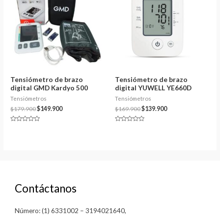
Tensiómetro de brazo
Tensiómetro de brazo
digital GMD Kardyo 500
digital YUWELL YE660D
Tensiómetros
Tensiómetros
$
179.900
$
149.900
$
169.900
$
139.900
Valorado
Valorado
en
en
0
0
de
de
5
5
Contáctanos
Número: (1) 6331002 – 3194021640,