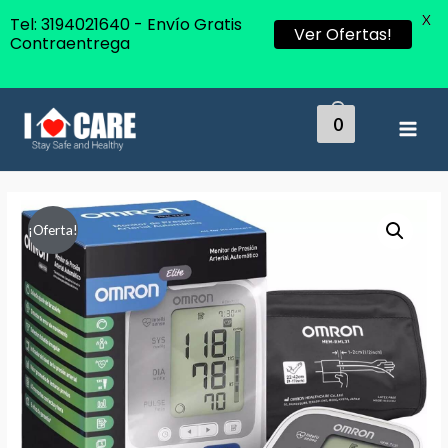
X
Tel: 3194021640 - Envío Gratis
Ver Ofertas!
Contraentrega
0
MAI
MEN
¡Oferta!