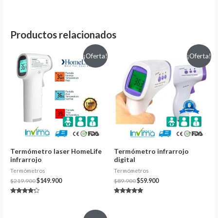
Productos relacionados
¡Oferta!
¡Oferta!
Termómetro laser HomeLife
Termómetro infrarrojo
infrarrojo
digital
Termómetros
Termómetros
$
219.900
$
149.900
$
89.900
$
59.900
Valorado
Valorado en
en
5.00
4.00
de 5
de 5