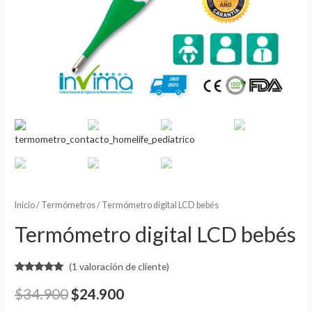
Inicio
/
Termómetros
/ Termómetro digital LCD bebés
Termómetro digital LCD bebés
(
1
valoración de cliente)
Valorado
1
5.00
sobre
$
34.900
$
24.900
5 basado
en