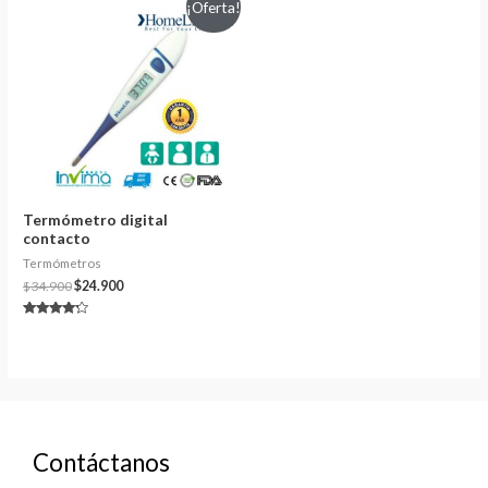
¡Oferta!
Termómetro digital
contacto
Termómetros
$
34.900
$
24.900
Valorado
en
4.00
de 5
Contáctanos