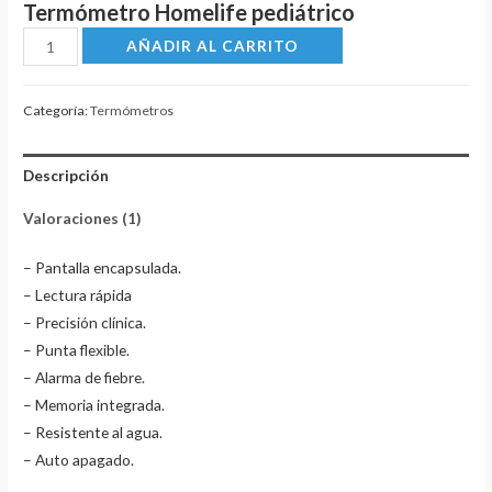
Termómetro Homelife pediátrico
puntuación
de cliente
Termómetro
AÑADIR AL CARRITO
digital
LCD
Categoría:
Termómetros
bebés
cantidad
Descripción
Valoraciones (1)
– Pantalla encapsulada.
– Lectura rápida
– Precisión clínica.
– Punta flexible.
– Alarma de fiebre.
– Memoria integrada.
– Resistente al agua.
– Auto apagado.